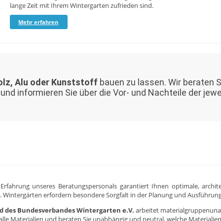
lange Zeit mit Ihrem Wintergarten zufrieden sind.
Mehr erfahren
lz, Alu oder Kunststoff
bauen zu lassen. Wir beraten 
nd informieren Sie über die Vor- und Nachteile der jewe
e Erfahrung unseres Beratungspersonals garantiert Ihnen optimale, archi
. Wintergärten erfordern besondere Sorgfalt in der Planung und Ausführun
ed des Bundesverbandes Wintergarten e.V.
arbeitet materialgruppenuna
lle Materialien und beraten Sie unabhängig und neutral, welche Materiali