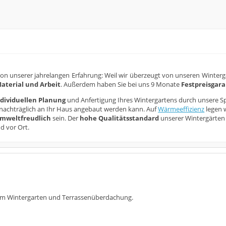
 von unserer jahrelangen Erfahrung: Weil wir überzeugt von unseren Winterg
aterial und Arbeit
. Außerdem haben Sie bei uns 9 Monate
Festpreisgara
ndividuellen Planung
und Anfertigung Ihres Wintergartens durch unsere Spez
nachträglich an Ihr Haus angebaut werden kann. Auf
Wärmeeffizienz
legen w
mweltfreudlich
sein. Der
hohe Qualitätsstandard
unserer Wintergärten
d vor Ort.
 um Wintergarten und Terrassenüberdachung.