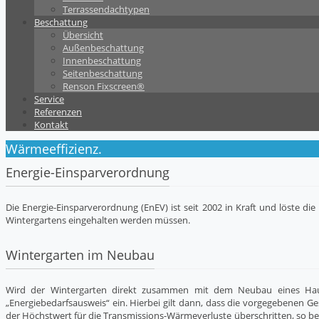
Terrassendachtypen
Beschattung
Übersicht
Außenbeschattung
Innenbeschattung
Seitenbeschattung
Renson Fixscreen®
Service
Referenzen
Kontakt
Wärmeeffizienz.
Energie-Einsparverordnung
Die Energie-Einsparverordnung (EnEV) ist seit 2002 in Kraft und löste d
Wintergartens eingehalten werden müssen.
Wintergarten im Neubau
Wird der Wintergarten direkt zusammen mit dem Neubau eines Hause
„Energiebedarfsausweis“ ein. Hierbei gilt dann, dass die vorgegebenen G
der Höchstwert für die Transmissions-Wärmeverluste überschritten, so 