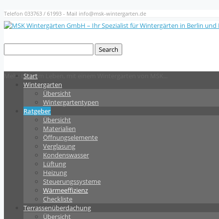
Telefon 033763 / 61993 - Mail info@msk-wintergarten.de
Mehr Licht im Leben, mit einem Wintergarten von MSK...
Start
Wintergarten
Übersicht
Wintergartentypen
Ratgeber
Übersicht
Materialien
Öffnungselemente
Verglasung
Kondenswasser
Lüftung
Heizung
Steuerungssysteme
Wärmeeffizienz
Checkliste
Terrassenüberdachung
Übersicht