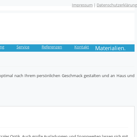
Impressum
|
Datenschutzerklärung
ung
Service
Referenzen
Kontakt
Materialien.
n optimal nach Ihrem persönlichen Geschmack gestalten und an Haus und
eutraler Optik. Auch große Ausladungen und Spannweiten lassen sich mit