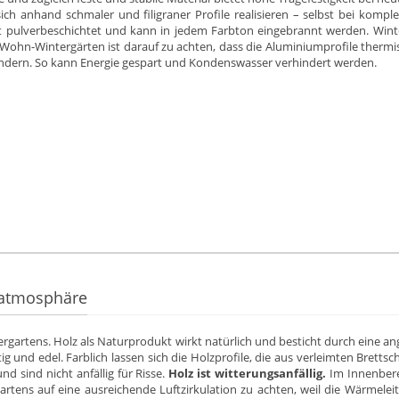
sich anhand schmaler und filigraner Profile realisieren – selbst bei kom
st pulverbeschichtet und kann in jedem Farbton eingebrannt werden. Win
 Wohn-Wintergärten ist darauf zu achten, dass die Aluminiumprofile therm
ndern. So kann Energie gespart und Kondenswasser verhindert werden.
natmosphäre
intergartens. Holz als Naturprodukt wirkt natürlich und besticht durch ei
 und edel. Farblich lassen sich die Holzprofile, die aus verleimten Brettsch
d sind nicht anfällig für Risse.
Holz ist witterungsanfällig.
Im Innenbere
rtens auf eine ausreichende Luftzirkulation zu achten, weil die Wärmeleit