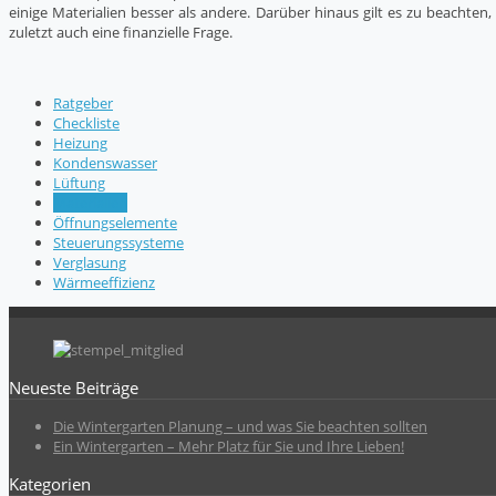
einige Materialien besser als andere. Darüber hinaus gilt es zu beachten
zuletzt auch eine finanzielle Frage.
Ratgeber
Checkliste
Heizung
Kondenswasser
Lüftung
Materialien
Öffnungselemente
Steuerungssysteme
Verglasung
Wärmeeffizienz
Neueste Beiträge
Die Wintergarten Planung – und was Sie beachten sollten
Ein Wintergarten – Mehr Platz für Sie und Ihre Lieben!
Kategorien