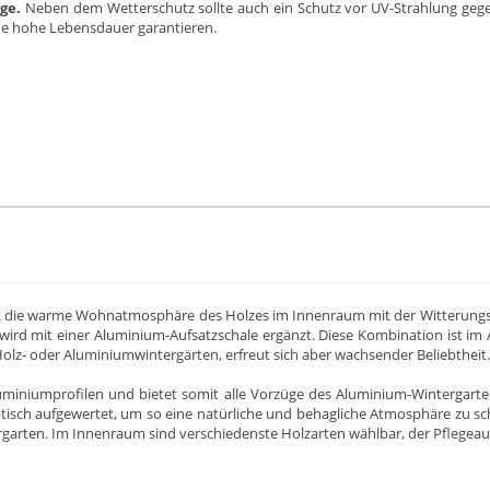
ge.
Neben dem Wetterschutz sollte auch ein Schutz vor UV-Strahlung gegeb
e hohe Lebensdauer garantieren.
 die warme Wohnatmosphäre des Holzes im Innenraum mit der Witterungsb
ird mit einer Aluminium-Aufsatzschale ergänzt. Diese Kombination ist im 
olz- oder Aluminiumwintergärten, erfreut sich aber wachsender Beliebtheit.
iniumprofilen und bietet somit alle Vorzüge des Aluminium-Wintergarten
isch aufgewertet, um so eine natürliche und behagliche Atmosphäre zu sc
ergarten. Im Innenraum sind verschiedenste Holzarten wählbar, der Pflegea