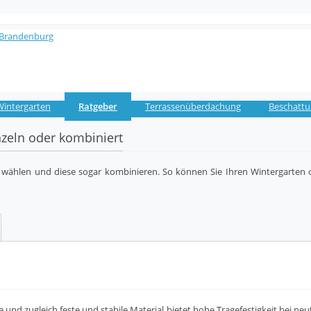
Wintergarten
Ratgeber
Terrassenüberdachung
Beschatt
nzeln oder kombiniert
n wählen und diese sogar kombinieren. So können Sie Ihren Wintergarte
e und zugleich feste und stabile Material bietet hohe Tragefestigkeit bei n