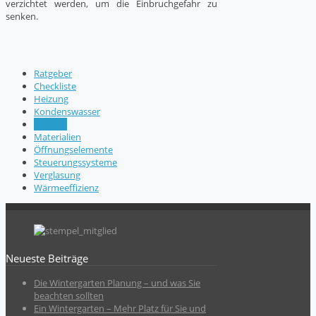
verzichtet werden, um die Einbruchgefahr zu
senken.
Ratgeber
Checkliste
Heizung
Kondenswasser
Lüftung
Materialien
Öffnungselemente
Steuerungssysteme
Verglasung
Wärmeeffizienz
Neueste Beiträge
Die Wintergarten Planung – und was Sie
beachten sollten
Ein Wintergarten – Mehr Platz für Sie und