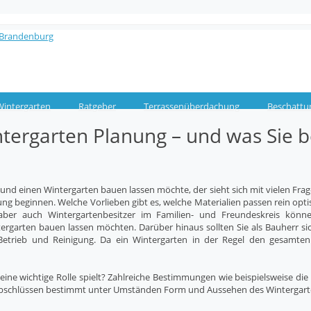
Wintergarten
Ratgeber
Terrassenüberdachung
Beschattu
tergarten Planung – und was Sie b
und einen Wintergarten bauen lassen möchte, der sieht sich mit vielen Fr
nung beginnen. Welche Vorlieben gibt es, welche Materialien passen rein 
 aber auch Wintergartenbesitzer im Familien- und Freundeskreis könn
tergarten bauen lassen möchten. Darüber hinaus sollten Sie als Bauherr si
etrieb und Reinigung. Da ein Wintergarten in der Regel den gesamten
 eine wichtige Rolle spielt? Zahlreiche Bestimmungen wie beispielsweise
abschlüssen bestimmt unter Umständen Form und Aussehen des Wintergar