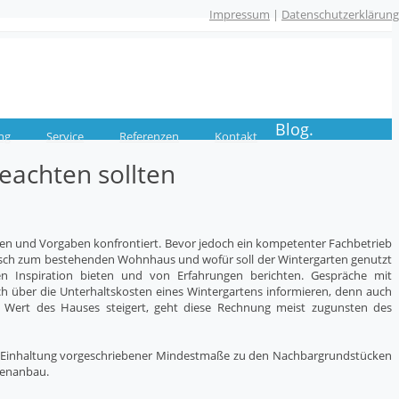
Impressum
|
Datenschutzerklärung
Blog.
ng
Service
Referenzen
Kontakt
eachten sollten
agen und Vorgaben konfrontiert. Bevor jedoch ein kompetenter Fachbetrieb
optisch zum bestehenden Wohnhaus und wofür soll der Wintergarten genutzt
en Inspiration bieten und von Erfahrungen berichten. Gespräche mit
ch über die Unterhaltskosten eines Wintergartens informieren, denn auch
 Wert des Hauses steigert, geht diese Rechnung meist zugunsten des
 die Einhaltung vorgeschriebener Mindestmaße zu den Nachbargrundstücken
tenanbau.