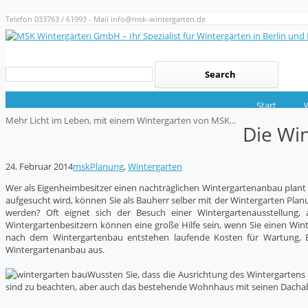
Telefon 033763 / 61993 - Mail info@msk-wintergarten.de
Start
Mehr Licht im Leben, mit einem Wintergarten von MSK...
Die Win
24. Februar 2014
msk
Planung
,
Wintergarten
Wer als Eigenheimbesitzer einen nachträglichen Wintergartenanbau plant 
aufgesucht wird, können Sie als Bauherr selber mit der Wintergarten Pla
werden? Oft eignet sich der Besuch einer Wintergartenausstellung,
Wintergartenbesitzern können eine große Hilfe sein, wenn Sie einen Win
nach dem Wintergartenbau entstehen laufende Kosten für Wartung, B
Wintergartenanbau aus.
Wussten Sie, dass die Ausrichtung des Wintergartens
sind zu beachten, aber auch das bestehende Wohnhaus mit seinen Dach