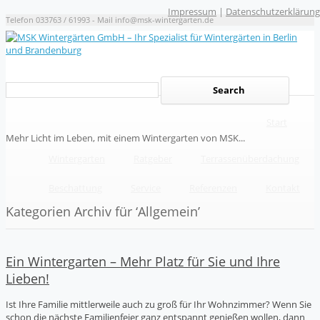
Impressum
|
Datenschutzerklärung
Telefon 033763 / 61993 - Mail info@msk-wintergarten.de
Start
Mehr Licht im Leben, mit einem Wintergarten von MSK...
Wintergarten
Ratgeber
Terrassenüberdachung
Beschattung
Service
Referenzen
Kontakt
Kategorien Archiv für ‘Allgemein’
Ein Wintergarten – Mehr Platz für Sie und Ihre
Lieben!
Ist Ihre Familie mittlerweile auch zu groß für Ihr Wohnzimmer? Wenn Sie
schon die nächste Familienfeier ganz entspannt genießen wollen, dann