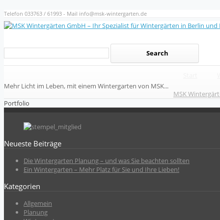
Telefon 033763 / 61993 - Mail info@msk-wintergarten.de
Start
Mehr Licht im Leben, mit einem Wintergarten von MSK...
MSK Wintergärte
Portfolio
Neueste Beiträge
Die Wintergarten Planung – und was Sie beachten sollten
Ein Wintergarten – Mehr Platz für Sie und Ihre Lieben!
Kategorien
Allgemein
Planung