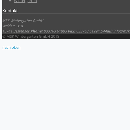
Wintergarten
Kontakt
MSK Wintergärten GmbH
Waldstr. 31a
15741 Bestensee
Phone:
033763 61993
Fax:
033763 61994
E-Mail:
info@msk-
© MSK Wintergärten GmbH 2018
nach oben