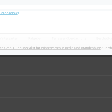
Wintergarten
Ratgeber
Terrassenüberdachung
Beschattu
n GmbH - Ihr Spezialist für Wintergärten in Berlin und Brandenburg
/
Portf